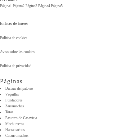
Leer más »
Página
1
Página
2
Página
3
Página
4
Página
5
Enlaces de interés
Política de cookies
Aviso sobre las cookies
Política de privacidad
Páginas
Danzas del paloteo
Vaquillas
Fundadores
Zarramaches
Toras
Pastores de Casavieja
Machurreros
Harramachos
Cucurrumachos