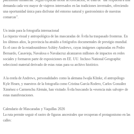
demanda cada vez mayor de viajeros interesados en las tradiciones invernales, ofreciendo
una oportunidad única para disfrutar del entorno natural y gastronómico de nuestras
comarcas”.
Un imán para la fotografía internacional
La riqueza visual y antropológica de las mascaradas de Ávila ha traspasado fronteras. En
los últimos años, la provincia ha atraído a fotógrafos documentales de prestigio mundial.
Es el caso de la estadounidense Ashley Andrews, cuyas imágenes capturadas en Pedro
Bernardo, Casavieja, Navalosa o Navalacruz alcanzaron millones de impactos en redes
sociales y formaron parte de exposiciones en EE. UU. Incluso National Geographic
seleccionó material derivado de estas rutas para su archivo histórico.
A la estela de Andrews, personalidades como la alemana Iwajla Klinke, el antropólogo
Kyle Hearn, y maestros de la fotografía como Cristina García Rodero, Carlos González
Ximénez o Carmenchu Alemán, han visitado Ávila buscando la «esencia más salvaje» de
estas manifestaciones.
Calendario de Mascaradas y Vaquillas 2026
La ruta permite seguir el rastro de figuras ancestrales que recuperan el protagonismo en las
calles: