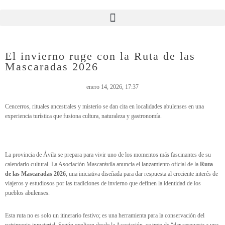
El invierno ruge con la Ruta de las
Mascaradas 2026
enero 14, 2026
,
17:37
Cencerros, rituales ancestrales y misterio se dan cita en localidades abulenses en una
experiencia turística que fusiona cultura, naturaleza y gastronomía.
La provincia de Ávila se prepara para vivir uno de los momentos más fascinantes de su
calendario cultural. La Asociación Mascarávila anuncia el lanzamiento oficial de la
Ruta
de las Mascaradas 2026
, una iniciativa diseñada para dar respuesta al creciente interés de
viajeros y estudiosos por las tradiciones de invierno que definen la identidad de los
pueblos abulenses.
Esta ruta no es solo un itinerario festivo; es una herramienta para la conservación del
patrimonio inmaterial. Según explican desde la Asociación, se trata de “dar respuesta a una