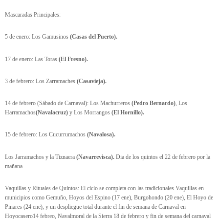
Mascaradas Principales:
5 de enero: Los Gamusinos
(Casas del Puerto).
17 de enero:
Las Toras
(El Fresno).
3 de febrero:
Los Zarramaches
(Casavieja).
14 de febrero (Sábado de Carnaval):
Los Machurreros
(Pedro Bernardo)
,
Los
Harramachos
(Navalacruz)
y Los Morrangos
(El Hornillo).
15 de febrero:
Los Cucurrumachos
(Navalosa).
Los Jarramachos y la Tiznaera
(Navarrevisca).
Dia de los quintos el 22 de febrero por la
mañana
Vaquillas y Rituales de Quintos: El ciclo se completa con las tradicionales Vaquillas en
municipios como Gemuño, Hoyos del Espino (17 ene), Burgohondo (20 ene), El Hoyo de
Pinares (24 ene), y un despliegue total durante el fin de semana de Carnaval en
Hoyocasero14 febreo, Navalmoral de la Sierra 18 de febrero y fin de semana del carnaval