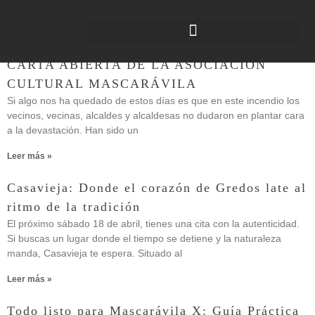
noticias
CARTA ABIERTA DE LA ASOCIACIÓN
CULTURAL MASCARÁVILA
Si algo nos ha quedado de estos días es que en este incendio los
vecinos, vecinas, alcaldes y alcaldesas no dudaron en plantar cara
a la devastación. Han sido un
Leer más »
Casavieja: Donde el corazón de Gredos late al
ritmo de la tradición
El próximo sábado 18 de abril, tienes una cita con la autenticidad.
Si buscas un lugar donde el tiempo se detiene y la naturaleza
manda, Casavieja te espera. Situado al
Leer más »
Todo listo para Mascarávila X: Guía Práctica