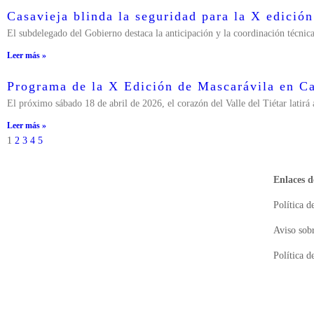
Casavieja blinda la seguridad para la X edició
El subdelegado del Gobierno destaca la anticipación y la coordinación técnica
Leer más »
Programa de la X Edición de Mascarávila en Ca
El próximo sábado 18 de abril de 2026, el corazón del Valle del Tiétar latirá 
Leer más »
1
2
3
4
5
Enlaces d
Política d
Aviso sobr
Política d