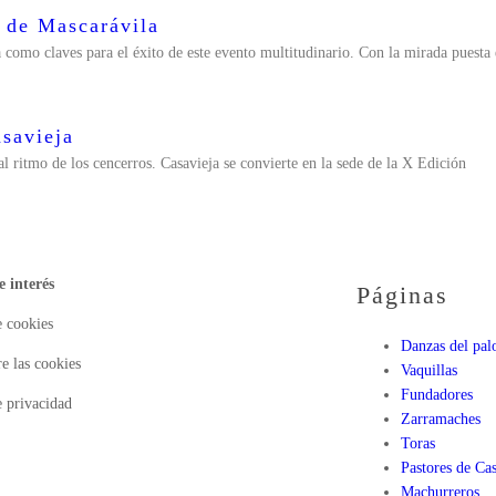
n de Mascarávila
 como claves para el éxito de este evento multitudinario. Con la mirada puesta 
savieja
al ritmo de los cencerros. Casavieja se convierte en la sede de la X Edición
e interés
Páginas
e cookies
Danzas del pal
e las cookies
Vaquillas
Fundadores
e privacidad
Zarramaches
Toras
Pastores de Cas
Machurreros